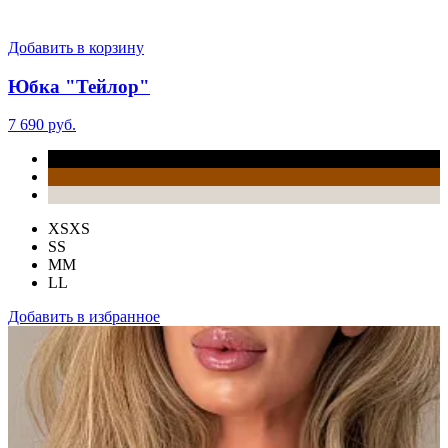
Добавить в корзину
Юбка "Тейлор"
7 690 руб.
XS
XS
S
S
M
M
L
L
Добавить в избранное