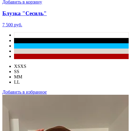
Добавить в корзину
Блузка "Сесиль"
7 500 руб.
XS
XS
S
S
M
M
L
L
Добавить в избранное