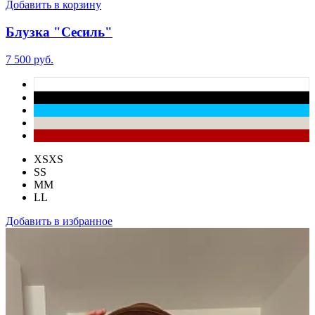
Добавить в корзину
Блузка "Сесиль"
7 500 руб.
XS
XS
S
S
M
M
L
L
Добавить в избранное