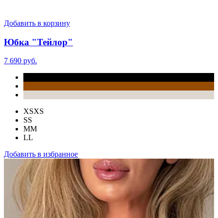
Добавить в корзину
Юбка "Тейлор"
7 690 руб.
XS
XS
S
S
M
M
L
L
Добавить в избранное