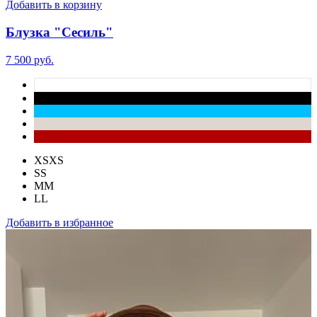
Добавить в корзину
Блузка "Сесиль"
7 500 руб.
XS
XS
S
S
M
M
L
L
Добавить в избранное