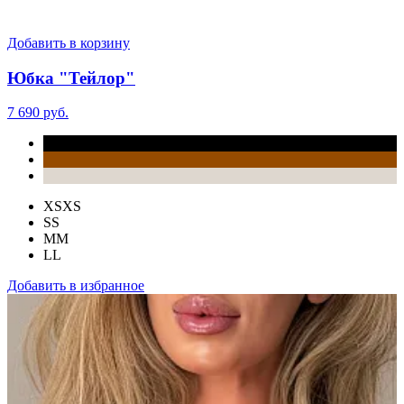
Добавить в корзину
Юбка "Тейлор"
7 690 руб.
XS
XS
S
S
M
M
L
L
Добавить в избранное