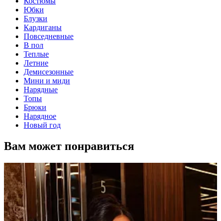
Костюмы
Юбки
Блузки
Кардиганы
Повседневные
В пол
Теплые
Летние
Демисезонные
Мини и миди
Нарядные
Топы
Брюки
Нарядное
Новый год
Вам может понравиться