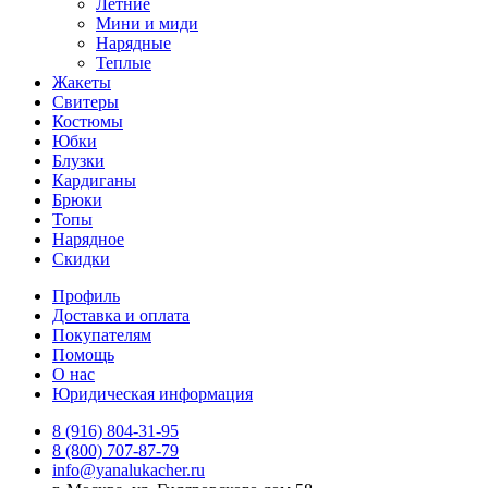
Летние
Мини и миди
Нарядные
Теплые
Жакеты
Свитеры
Костюмы
Юбки
Блузки
Кардиганы
Брюки
Топы
Нарядное
Скидки
Профиль
Доставка и оплата
Покупателям
Помощь
О нас
Юридическая информация
8 (916) 804-31-95
8 (800) 707-87-79
info@yanalukacher.ru