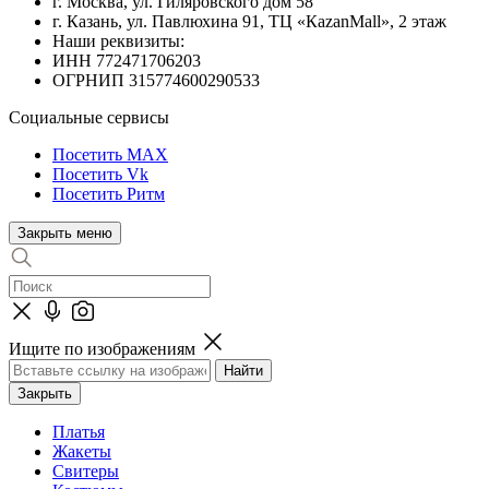
г. Москва, ул. Гиляровского дом 58
г. Казань, ул. Павлюхина 91, ТЦ «КazanMall», 2 этаж
Наши реквизиты:
ИНН 772471706203
ОГРНИП 315774600290533
Социальные сервисы
Посетить MAX
Посетить Vk
Посетить Ритм
Закрыть меню
Ищите по изображениям
Закрыть
Платья
Жакеты
Свитеры