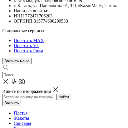
г. Москва, ул. Гиляровского дом 58
г. Казань, ул. Павлюхина 91, ТЦ «КazanMall», 2 этаж
Наши реквизиты:
ИНН 772471706203
ОГРНИП 315774600290533
Социальные сервисы
Посетить MAX
Посетить Vk
Посетить Ритм
Закрыть меню
Ищите по изображениям
Закрыть
Платья
Жакеты
Свитеры