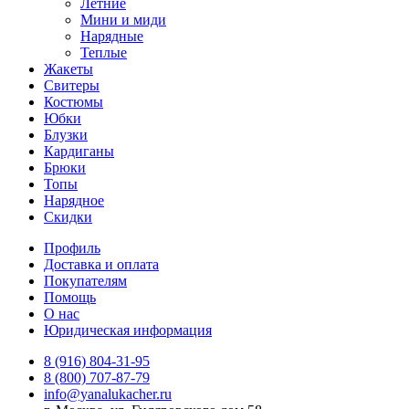
Летние
Мини и миди
Нарядные
Теплые
Жакеты
Свитеры
Костюмы
Юбки
Блузки
Кардиганы
Брюки
Топы
Нарядное
Скидки
Профиль
Доставка и оплата
Покупателям
Помощь
О нас
Юридическая информация
8 (916) 804-31-95
8 (800) 707-87-79
info@yanalukacher.ru