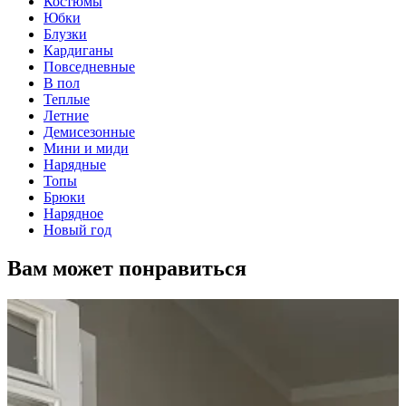
Костюмы
Юбки
Блузки
Кардиганы
Повседневные
В пол
Теплые
Летние
Демисезонные
Мини и миди
Нарядные
Топы
Брюки
Нарядное
Новый год
Вам может понравиться