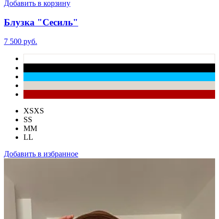
Добавить в корзину
Блузка "Сесиль"
7 500 руб.
XS
XS
S
S
M
M
L
L
Добавить в избранное