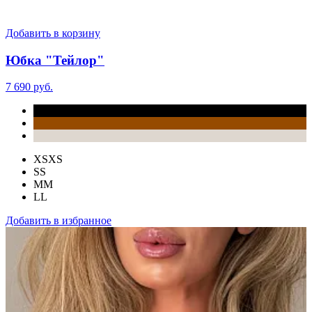
Добавить в корзину
Юбка "Тейлор"
7 690 руб.
XS
XS
S
S
M
M
L
L
Добавить в избранное