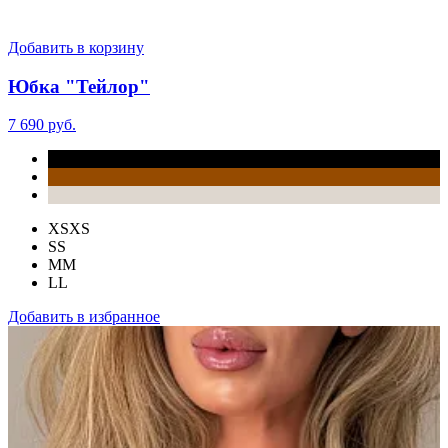
Добавить в корзину
Юбка "Тейлор"
7 690 руб.
XS
XS
S
S
M
M
L
L
Добавить в избранное