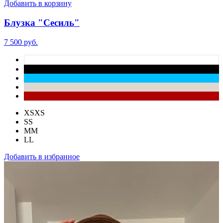
Добавить в корзину
Блузка "Сесиль"
7 500 руб.
XS
XS
S
S
M
M
L
L
Добавить в избранное