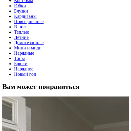
Костюмы
Юбки
Блузки
Кардиганы
Повседневные
В пол
Теплые
Летние
Демисезонные
Мини и миди
Нарядные
Топы
Брюки
Нарядное
Новый год
Вам может понравиться