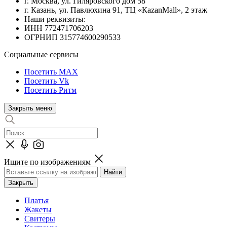
г. Москва, ул. Гиляровского дом 58
г. Казань, ул. Павлюхина 91, ТЦ «КazanMall», 2 этаж
Наши реквизиты:
ИНН 772471706203
ОГРНИП 315774600290533
Социальные сервисы
Посетить MAX
Посетить Vk
Посетить Ритм
Закрыть меню
Ищите по изображениям
Закрыть
Платья
Жакеты
Свитеры