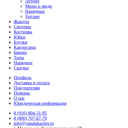
Летние
Мини и миди
Нарядные
Теплые
Жакеты
Свитеры
Костюмы
Юбки
Блузки
Кардиганы
Брюки
Топы
Нарядное
Скидки
Профиль
Доставка и оплата
Покупателям
Помощь
О нас
Юридическая информация
8 (916) 804-31-95
8 (800) 707-87-79
info@yanalukacher.ru