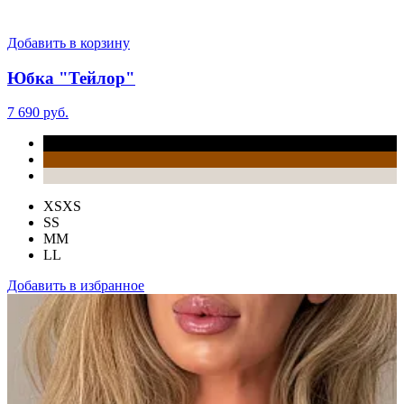
Добавить в корзину
Юбка "Тейлор"
7 690 руб.
XS
XS
S
S
M
M
L
L
Добавить в избранное