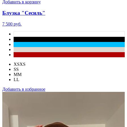
Добавить в корзину
Блузка "Сесиль"
7 500 руб.
XS
XS
S
S
M
M
L
L
Добавить в избранное