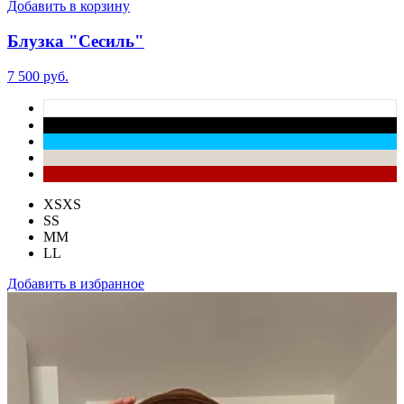
Добавить в корзину
Блузка "Сесиль"
7 500 руб.
XS
XS
S
S
M
M
L
L
Добавить в избранное