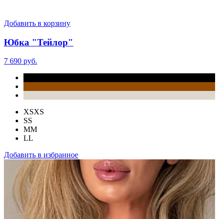
Добавить в корзину
Юбка "Тейлор"
7 690 руб.
XS
XS
S
S
M
M
L
L
Добавить в избранное