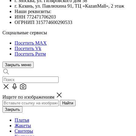
г. Москва, ул. Гиляровского дом 58
г. Казань, ул. Павлюхина 91, ТЦ «КazanMall», 2 этаж
Наши реквизиты:
ИНН 772471706203
ОГРНИП 315774600290533
Социальные сервисы
Посетить MAX
Посетить Vk
Посетить Ритм
Закрыть меню
Ищите по изображениям
Закрыть
Платья
Жакеты
Свитеры