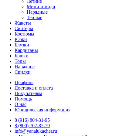
Летние
Мини и миди
Нарядные
Теплые
Жакеты
Свитеры
Костюмы
Юбки
Блузки
Кардиганы
Брюки
Топы
Нарядное
Скидки
Профиль
Доставка и оплата
Покупателям
Помощь
О нас
Юридическая информация
8 (916) 804-31-95
8 (800) 707-87-79
info@yanalukacher.ru