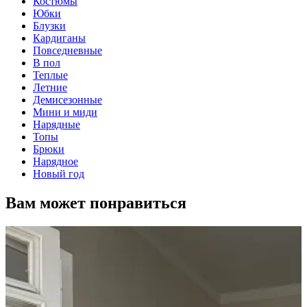
Костюмы
Юбки
Блузки
Кардиганы
Повседневные
В пол
Теплые
Летние
Демисезонные
Мини и миди
Нарядные
Топы
Брюки
Нарядное
Новый год
Вам может понравиться