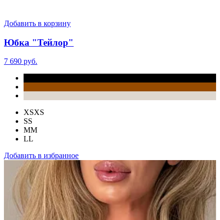
Добавить в корзину
Юбка "Тейлор"
7 690 руб.
XS
XS
S
S
M
M
L
L
Добавить в избранное