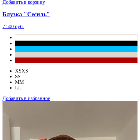
Добавить в корзину
Блузка "Сесиль"
7 500 руб.
XS
XS
S
S
M
M
L
L
Добавить в избранное