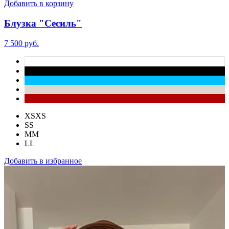
Добавить в корзину
Блузка "Сесиль"
7 500 руб.
XS
XS
S
S
M
M
L
L
Добавить в избранное