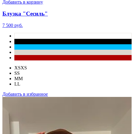
Добавить в корзину
Блузка "Сесиль"
7 500 руб.
XS
XS
S
S
M
M
L
L
Добавить в избранное