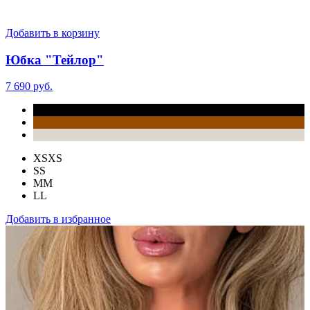
Добавить в корзину
Юбка "Тейлор"
7 690 руб.
XS
XS
S
S
M
M
L
L
Добавить в избранное