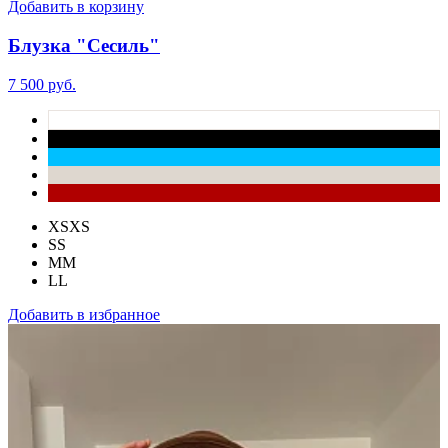
Добавить в корзину
Блузка "Сесиль"
7 500 руб.
XS
XS
S
S
M
M
L
L
Добавить в избранное