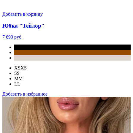
Добавить в корзину
Юбка "Тейлор"
7 690 руб.
XS
XS
S
S
M
M
L
L
Добавить в избранное