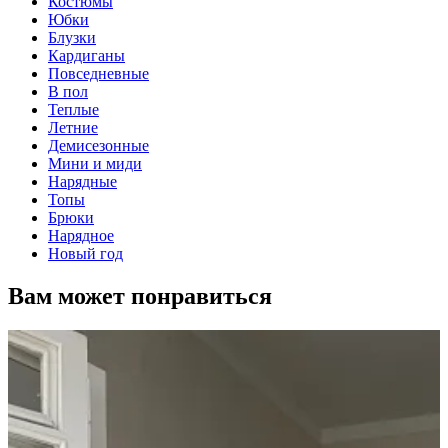
Костюмы
Юбки
Блузки
Кардиганы
Повседневные
В пол
Теплые
Летние
Демисезонные
Мини и миди
Нарядные
Топы
Брюки
Нарядное
Новый год
Вам может понравиться