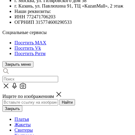
г. Москва, ул. Гиляровского дом 58
г. Казань, ул. Павлюхина 91, ТЦ «КazanMall», 2 этаж
Наши реквизиты:
ИНН 772471706203
ОГРНИП 315774600290533
Социальные сервисы
Посетить MAX
Посетить Vk
Посетить Ритм
Закрыть меню
Ищите по изображениям
Закрыть
Платья
Жакеты
Свитеры