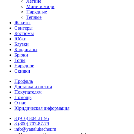
Летние
Мини и миди
Нарядные
Теплые
Жакеты
Свитеры
Костюмы
Юбки
Блузки
Кардиганы
Брюки
Топы
Нарядное
Скидки
Профиль
Доставка и оплата
Покупателям
Помощь
О нас
Юридическая информация
8 (916) 804-31-95
8 (800) 707-87-79
info@yanalukacher.ru