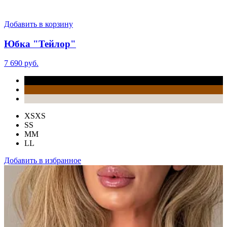
Добавить в корзину
Юбка "Тейлор"
7 690 руб.
XS
XS
S
S
M
M
L
L
Добавить в избранное