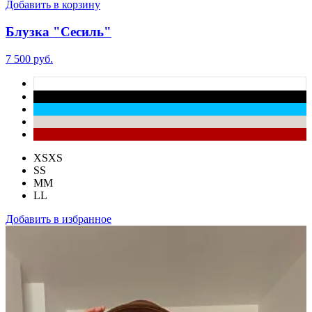
Добавить в корзину
Блузка "Сесиль"
7 500 руб.
XS
XS
S
S
M
M
L
L
Добавить в избранное