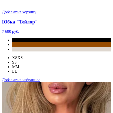
Добавить в корзину
Юбка "Тейлор"
7 690 руб.
XS
XS
S
S
M
M
L
L
Добавить в избранное