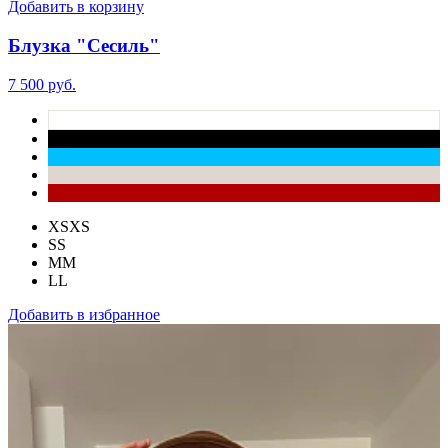
Добавить в корзину
Блузка "Сесиль"
7 500 руб.
XS
XS
S
S
M
M
L
L
Добавить в избранное