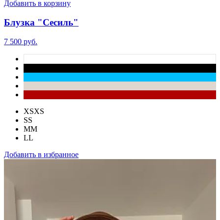
Добавить в корзину
Блузка "Сесиль"
7 500 руб.
XS
XS
S
S
M
M
L
L
Добавить в избранное