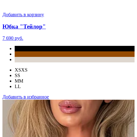
Добавить в корзину
Юбка "Тейлор"
7 690 руб.
XS
XS
S
S
M
M
L
L
Добавить в избранное