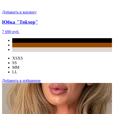
Добавить в корзину
Юбка "Тейлор"
7 690 руб.
XS
XS
S
S
M
M
L
L
Добавить в избранное