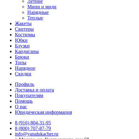
Летние
Мини и миди
Нарядные
Теплые
Жакеты
Свитеры
Костюмы
Юбки
Блузки
Кардиганы
Брюки
Топы
Нарядное
Скидки
Профиль
Доставка и оплата
Покупателям
Помощь
О нас
Юридическая информация
8 (916) 804-31-95
8 (800) 707-87-79
info@yanalukacher.ru