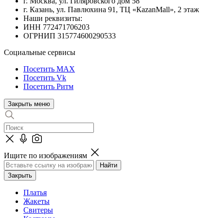
г. Москва, ул. Гиляровского дом 58
г. Казань, ул. Павлюхина 91, ТЦ «КazanMall», 2 этаж
Наши реквизиты:
ИНН 772471706203
ОГРНИП 315774600290533
Социальные сервисы
Посетить MAX
Посетить Vk
Посетить Ритм
Закрыть меню
Ищите по изображениям
Закрыть
Платья
Жакеты
Свитеры