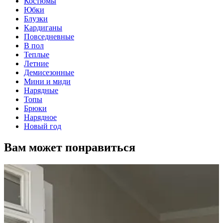
Костюмы
Юбки
Блузки
Кардиганы
Повседневные
В пол
Теплые
Летние
Демисезонные
Мини и миди
Нарядные
Топы
Брюки
Нарядное
Новый год
Вам может понравиться