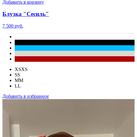
Добавить в корзину
Блузка "Сесиль"
7 500 руб.
XS
XS
S
S
M
M
L
L
Добавить в избранное