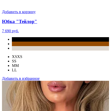
Добавить в корзину
Юбка "Тейлор"
7 690 руб.
XS
XS
S
S
M
M
L
L
Добавить в избранное