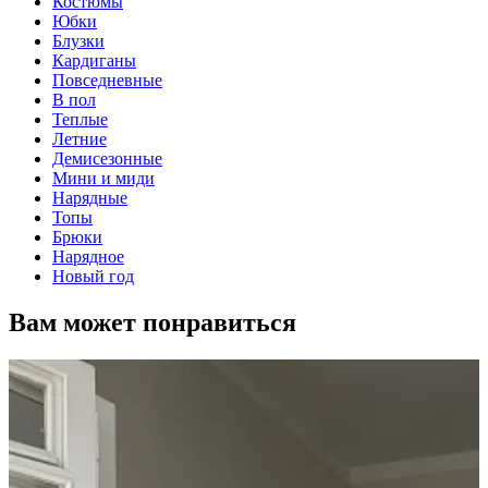
Костюмы
Юбки
Блузки
Кардиганы
Повседневные
В пол
Теплые
Летние
Демисезонные
Мини и миди
Нарядные
Топы
Брюки
Нарядное
Новый год
Вам может понравиться