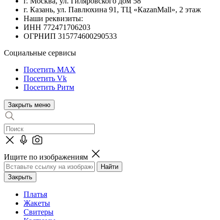
г. Москва, ул. Гиляровского дом 58
г. Казань, ул. Павлюхина 91, ТЦ «КazanMall», 2 этаж
Наши реквизиты:
ИНН 772471706203
ОГРНИП 315774600290533
Социальные сервисы
Посетить MAX
Посетить Vk
Посетить Ритм
Закрыть меню
Ищите по изображениям
Закрыть
Платья
Жакеты
Свитеры