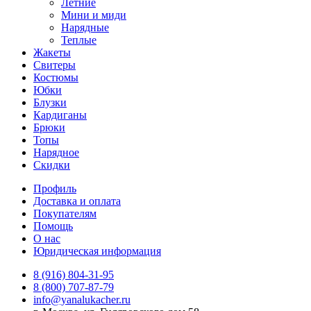
Летние
Мини и миди
Нарядные
Теплые
Жакеты
Свитеры
Костюмы
Юбки
Блузки
Кардиганы
Брюки
Топы
Нарядное
Скидки
Профиль
Доставка и оплата
Покупателям
Помощь
О нас
Юридическая информация
8 (916) 804-31-95
8 (800) 707-87-79
info@yanalukacher.ru