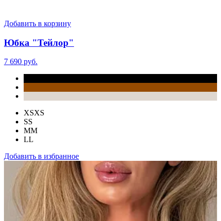
Добавить в корзину
Юбка "Тейлор"
7 690 руб.
XS
XS
S
S
M
M
L
L
Добавить в избранное