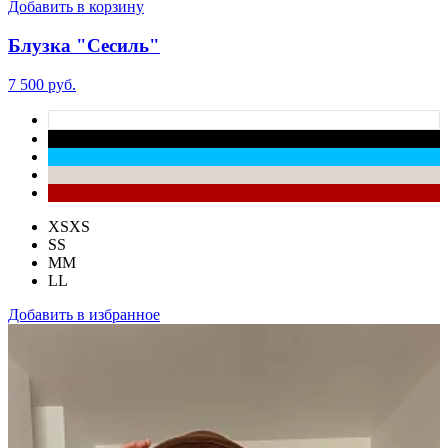
Добавить в корзину
Блузка "Сесиль"
7 500 руб.
XS
XS
S
S
M
M
L
L
Добавить в избранное