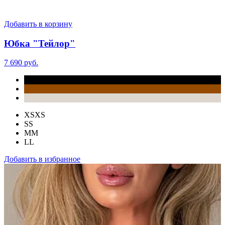
Добавить в корзину
Юбка "Тейлор"
7 690 руб.
XS
XS
S
S
M
M
L
L
Добавить в избранное