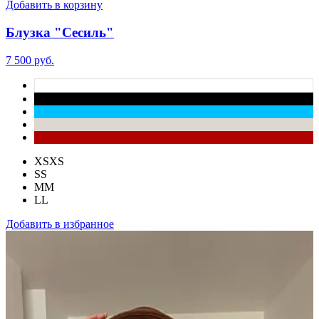
Добавить в корзину
Блузка "Сесиль"
7 500 руб.
XS
XS
S
S
M
M
L
L
Добавить в избранное