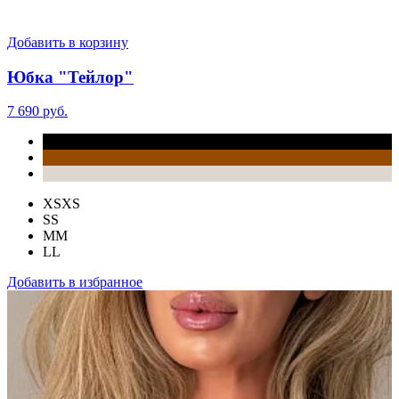
Добавить в корзину
Юбка "Тейлор"
7 690 руб.
XS
XS
S
S
M
M
L
L
Добавить в избранное