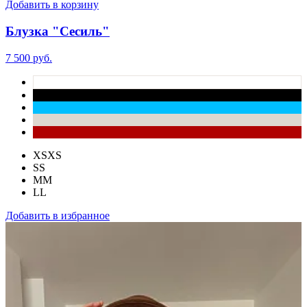
Добавить в корзину
Блузка "Сесиль"
7 500 руб.
XS
XS
S
S
M
M
L
L
Добавить в избранное