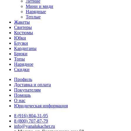
Летние
Мини и миди
Нарядные
Теплые
Жакеты
Свитеры
Костюмы
Юбки
Блузки
Кардиганы
Брюки
Топы
Нарядное
Скидки
Профиль
Доставка и оплата
Покупателям
Помощь
О нас
Юридическая информация
8 (916) 804-31-95
8 (800) 707-87-79
info@yanalukacher.ru