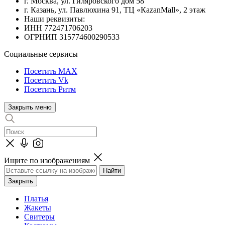
г. Москва, ул. Гиляровского дом 58
г. Казань, ул. Павлюхина 91, ТЦ «КazanMall», 2 этаж
Наши реквизиты:
ИНН 772471706203
ОГРНИП 315774600290533
Социальные сервисы
Посетить MAX
Посетить Vk
Посетить Ритм
Закрыть меню
Ищите по изображениям
Закрыть
Платья
Жакеты
Свитеры