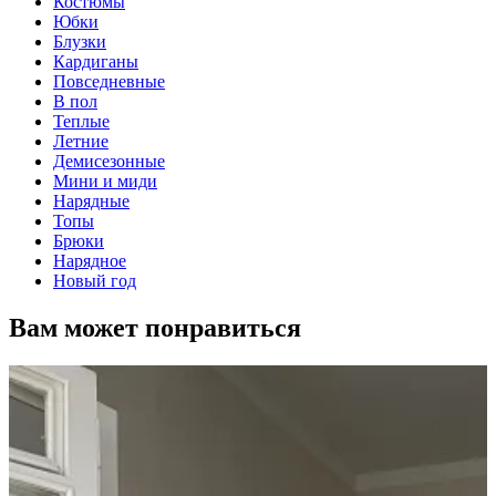
Костюмы
Юбки
Блузки
Кардиганы
Повседневные
В пол
Теплые
Летние
Демисезонные
Мини и миди
Нарядные
Топы
Брюки
Нарядное
Новый год
Вам может понравиться