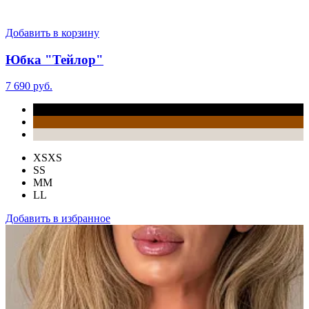
Добавить в корзину
Юбка "Тейлор"
7 690 руб.
XS
XS
S
S
M
M
L
L
Добавить в избранное