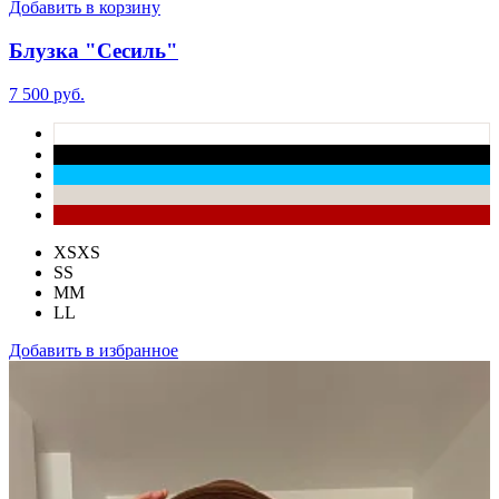
Добавить в корзину
Блузка "Сесиль"
7 500 руб.
XS
XS
S
S
M
M
L
L
Добавить в избранное