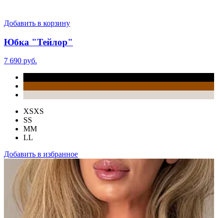
Добавить в корзину
Юбка "Тейлор"
7 690 руб.
XS
XS
S
S
M
M
L
L
Добавить в избранное