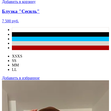
Добавить в корзину
Блузка "Сесиль"
7 500 руб.
XS
XS
S
S
M
M
L
L
Добавить в избранное