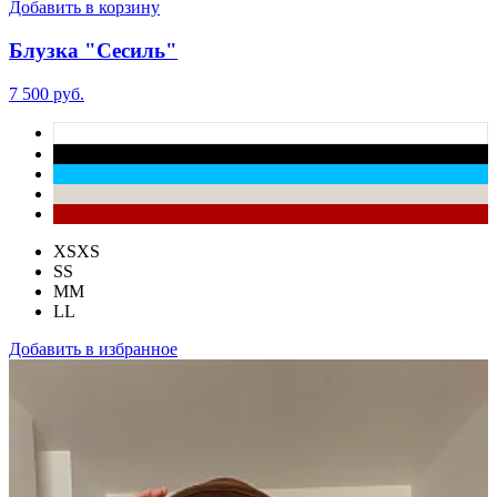
Добавить в корзину
Блузка "Сесиль"
7 500 руб.
XS
XS
S
S
M
M
L
L
Добавить в избранное