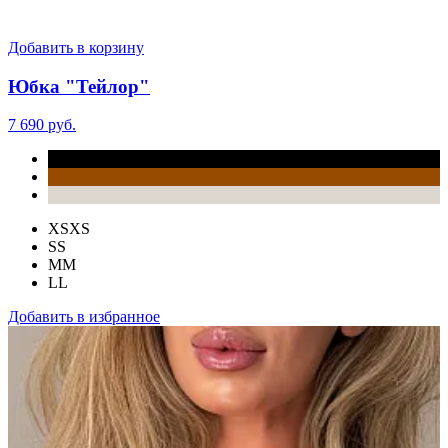
Добавить в корзину
Юбка "Тейлор"
7 690 руб.
XS
XS
S
S
M
M
L
L
Добавить в избранное