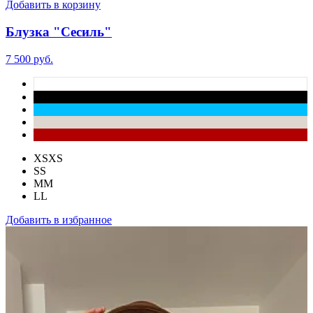
Добавить в корзину
Блузка "Сесиль"
7 500 руб.
XS
XS
S
S
M
M
L
L
Добавить в избранное