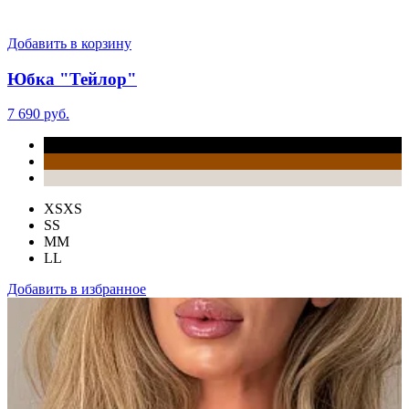
Добавить в корзину
Юбка "Тейлор"
7 690 руб.
XS
XS
S
S
M
M
L
L
Добавить в избранное