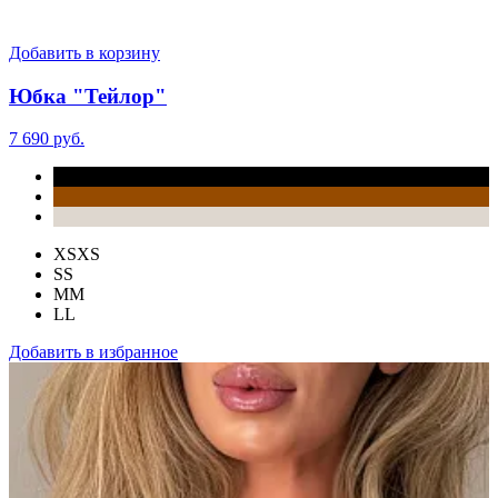
Добавить в корзину
Юбка "Тейлор"
7 690 руб.
XS
XS
S
S
M
M
L
L
Добавить в избранное