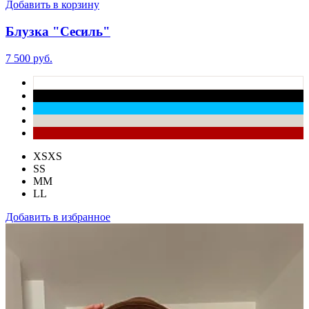
Добавить в корзину
Блузка "Сесиль"
7 500 руб.
XS
XS
S
S
M
M
L
L
Добавить в избранное