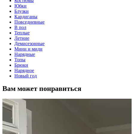
Костюмы
Юбки
Блузки
Кардиганы
Повседневные
В пол
Теплые
Летние
Демисезонные
Мини и миди
Нарядные
Топы
Брюки
Нарядное
Новый год
Вам может понравиться