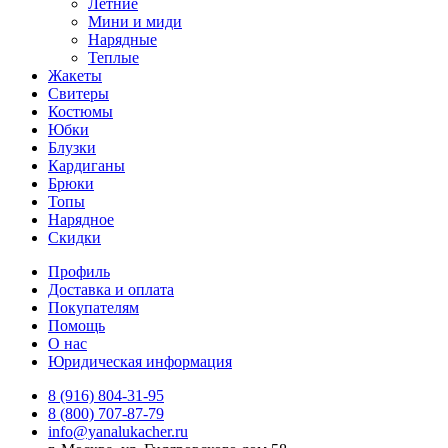
Летние
Мини и миди
Нарядные
Теплые
Жакеты
Свитеры
Костюмы
Юбки
Блузки
Кардиганы
Брюки
Топы
Нарядное
Скидки
Профиль
Доставка и оплата
Покупателям
Помощь
О нас
Юридическая информация
8 (916) 804-31-95
8 (800) 707-87-79
info@yanalukacher.ru