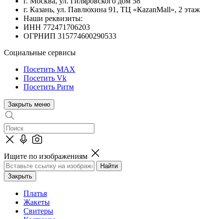
г. Москва, ул. Гиляровского дом 58
г. Казань, ул. Павлюхина 91, ТЦ «КazanMall», 2 этаж
Наши реквизиты:
ИНН 772471706203
ОГРНИП 315774600290533
Социальные сервисы
Посетить MAX
Посетить Vk
Посетить Ритм
Закрыть меню
Ищите по изображениям
Закрыть
Платья
Жакеты
Свитеры