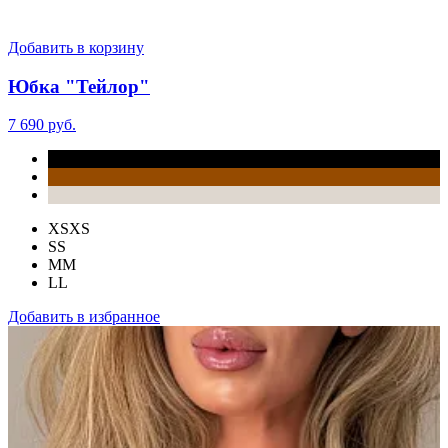
Добавить в корзину
Юбка "Тейлор"
7 690 руб.
XS
XS
S
S
M
M
L
L
Добавить в избранное