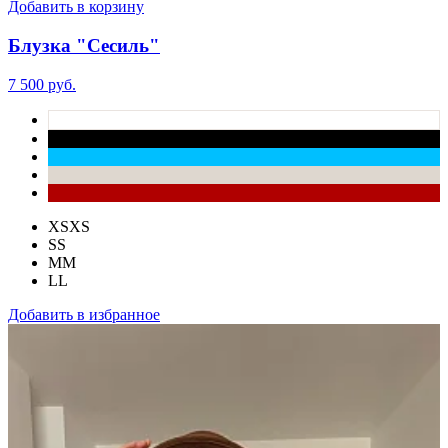
Добавить в корзину
Блузка "Сесиль"
7 500 руб.
XS
XS
S
S
M
M
L
L
Добавить в избранное