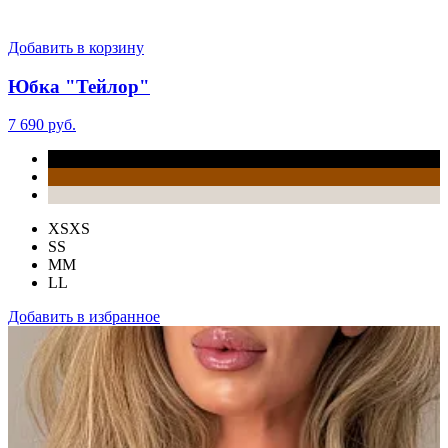
Добавить в корзину
Юбка "Тейлор"
7 690 руб.
XS
XS
S
S
M
M
L
L
Добавить в избранное