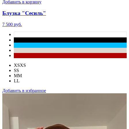
Добавить в корзину
Блузка "Сесиль"
7 500 руб.
XS
XS
S
S
M
M
L
L
Добавить в избранное