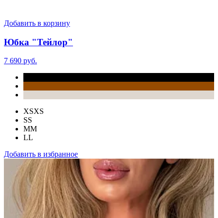
Добавить в корзину
Юбка "Тейлор"
7 690 руб.
XS
XS
S
S
M
M
L
L
Добавить в избранное