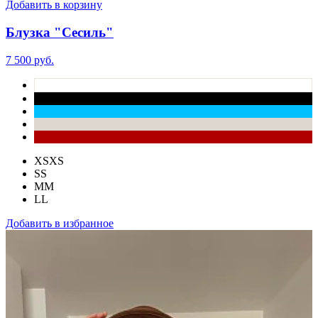
Добавить в корзину
Блузка "Сесиль"
7 500 руб.
XS
XS
S
S
M
M
L
L
Добавить в избранное