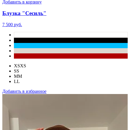
Добавить в корзину
Блузка "Сесиль"
7 500 руб.
XS
XS
S
S
M
M
L
L
Добавить в избранное