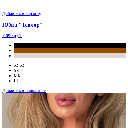
Добавить в корзину
Юбка "Тейлор"
7 690 руб.
XS
XS
S
S
M
M
L
L
Добавить в избранное