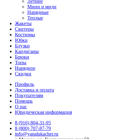
Летние
Мини и миди
Нарядные
Теплые
Жакеты
Свитеры
Костюмы
Юбки
Блузки
Кардиганы
Брюки
Топы
Нарядное
Скидки
Профиль
Доставка и оплата
Покупателям
Помощь
О нас
Юридическая информация
8 (916) 804-31-95
8 (800) 707-87-79
info@yanalukacher.ru