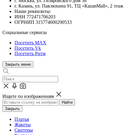
г. Москва, ул. Гиляровского дом 58
г. Казань, ул. Павлюхина 91, ТЦ «КazanMall», 2 этаж
Наши реквизиты:
ИНН 772471706203
ОГРНИП 315774600290533
Социальные сервисы
Посетить MAX
Посетить Vk
Посетить Ритм
Закрыть меню
Ищите по изображениям
Закрыть
Платья
Жакеты
Свитеры