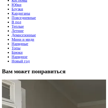
Костюмы
Юбки
Блузки
Кардиганы
Повседневные
В пол
Теплые
Летние
Демисезонные
Мини и миди
Нарядные
Топы
Брюки
Нарядное
Новый год
Вам может понравиться