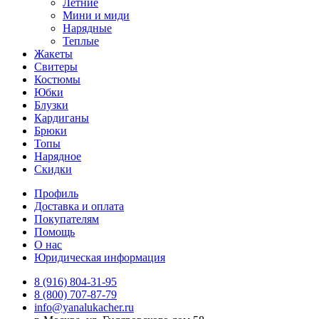
Летние
Мини и миди
Нарядные
Теплые
Жакеты
Свитеры
Костюмы
Юбки
Блузки
Кардиганы
Брюки
Топы
Нарядное
Скидки
Профиль
Доставка и оплата
Покупателям
Помощь
О нас
Юридическая информация
8 (916) 804-31-95
8 (800) 707-87-79
info@yanalukacher.ru