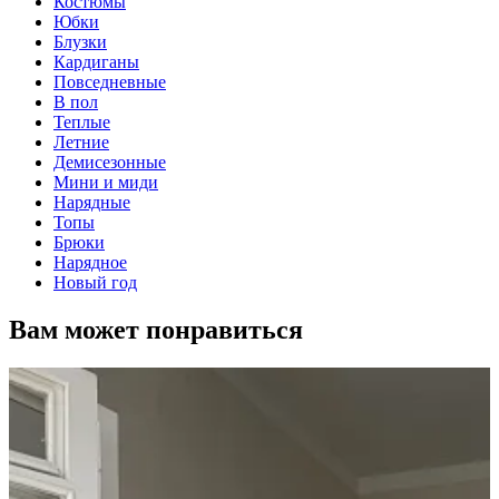
Костюмы
Юбки
Блузки
Кардиганы
Повседневные
В пол
Теплые
Летние
Демисезонные
Мини и миди
Нарядные
Топы
Брюки
Нарядное
Новый год
Вам может понравиться