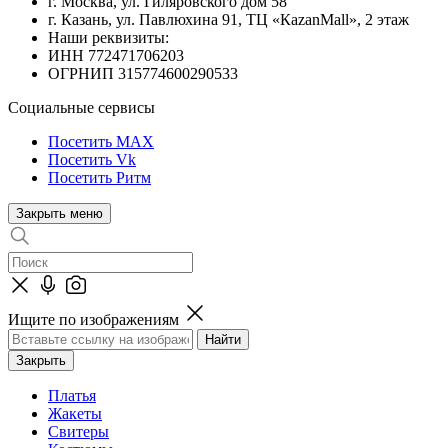
г. Москва, ул. Гиляровского дом 58
г. Казань, ул. Павлюхина 91, ТЦ «КazanMall», 2 этаж
Наши реквизиты:
ИНН 772471706203
ОГРНИП 315774600290533
Социальные сервисы
Посетить MAX
Посетить Vk
Посетить Ритм
Закрыть меню
Ищите по изображениям
Закрыть
Платья
Жакеты
Свитеры