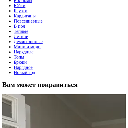
Костюмы
Юбки
Блузки
Кардиганы
Повседневные
В пол
Теплые
Летние
Демисезонные
Мини и миди
Нарядные
Топы
Брюки
Нарядное
Новый год
Вам может понравиться