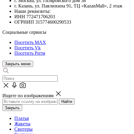
г. Москва, ул. Гиляровского дом 58
г. Казань, ул. Павлюхина 91, ТЦ «КazanMall», 2 этаж
Наши реквизиты:
ИНН 772471706203
ОГРНИП 315774600290533
Социальные сервисы
Посетить MAX
Посетить Vk
Посетить Ритм
Закрыть меню
Ищите по изображениям
Закрыть
Платья
Жакеты
Свитеры