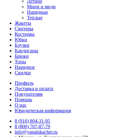
Летние
Мини и миди
Нарядные
Теплые
Жакеты
Свитеры
Костюмы
Юбки
Блузки
Кардиганы
Брюки
Топы
Нарядное
Скидки
Профиль
Доставка и оплата
Покупателям
Помощь
О нас
Юридическая информация
8 (916) 804-31-95
8 (800) 707-87-79
info@yanalukacher.ru