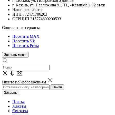
г. Москва, ул. Гиляровского дом 58
г. Казань, ул. Павлюхина 91, ТЦ «КazanMall», 2 этаж
Наши реквизиты:
ИНН 772471706203
ОГРНИП 315774600290533
Социальные сервисы
Посетить MAX
Посетить Vk
Посетить Ритм
Закрыть меню
Ищите по изображениям
Закрыть
Платья
Жакеты
Свитеры