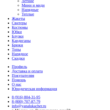
Летние
Мини и миди
Нарядные
Теплые
Жакеты
Свитеры
Костюмы
Юбки
Блузки
Кардиганы
Брюки
Топы
Нарядное
Скидки
Профиль
Доставка и оплата
Покупателям
Помощь
О нас
Юридическая информация
8 (916) 804-31-95
8 (800) 707-87-79
info@yanalukacher.ru