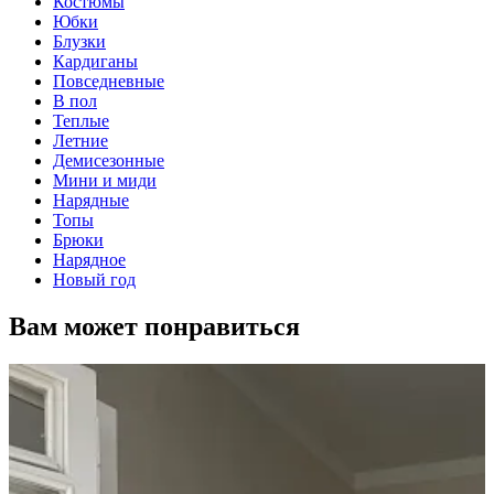
Костюмы
Юбки
Блузки
Кардиганы
Повседневные
В пол
Теплые
Летние
Демисезонные
Мини и миди
Нарядные
Топы
Брюки
Нарядное
Новый год
Вам может понравиться