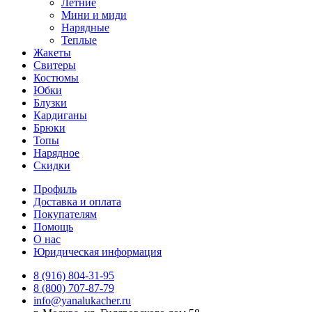
Летние
Мини и миди
Нарядные
Теплые
Жакеты
Свитеры
Костюмы
Юбки
Блузки
Кардиганы
Брюки
Топы
Нарядное
Скидки
Профиль
Доставка и оплата
Покупателям
Помощь
О нас
Юридическая информация
8 (916) 804-31-95
8 (800) 707-87-79
info@yanalukacher.ru