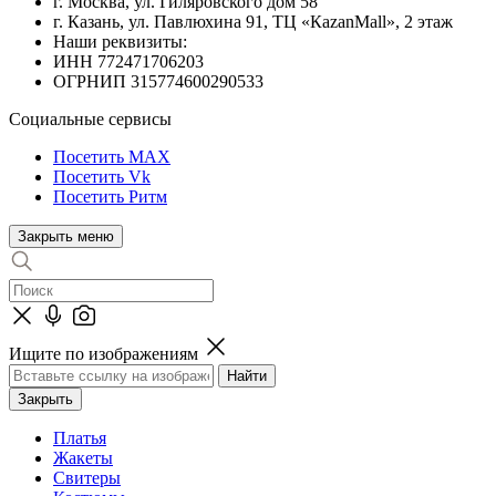
г. Москва, ул. Гиляровского дом 58
г. Казань, ул. Павлюхина 91, ТЦ «КazanMall», 2 этаж
Наши реквизиты:
ИНН 772471706203
ОГРНИП 315774600290533
Социальные сервисы
Посетить MAX
Посетить Vk
Посетить Ритм
Закрыть меню
Ищите по изображениям
Закрыть
Платья
Жакеты
Свитеры