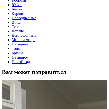
Костюмы
Юбки
Блузки
Кардиганы
Повседневные
В пол
Теплые
Летние
Демисезонные
Мини и миди
Нарядные
Топы
Брюки
Нарядное
Новый год
Вам может понравиться