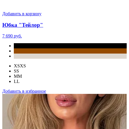
Добавить в корзину
Юбка "Тейлор"
7 690 руб.
XS
XS
S
S
M
M
L
L
Добавить в избранное