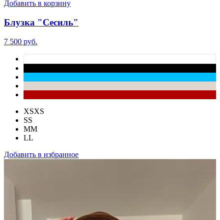
Добавить в корзину
Блузка "Сесиль"
7 500 руб.
XS
XS
S
S
M
M
L
L
Добавить в избранное