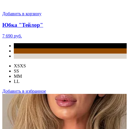
Добавить в корзину
Юбка "Тейлор"
7 690 руб.
XS
XS
S
S
M
M
L
L
Добавить в избранное