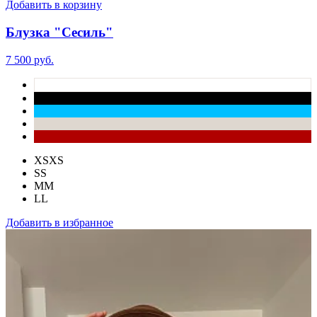
Добавить в корзину
Блузка "Сесиль"
7 500 руб.
XS
XS
S
S
M
M
L
L
Добавить в избранное