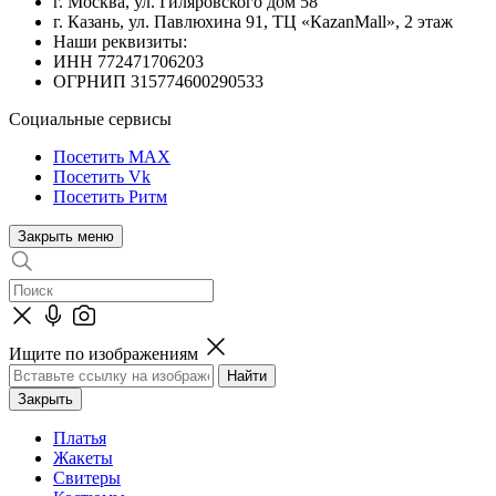
г. Москва, ул. Гиляровского дом 58
г. Казань, ул. Павлюхина 91, ТЦ «КazanMall», 2 этаж
Наши реквизиты:
ИНН 772471706203
ОГРНИП 315774600290533
Социальные сервисы
Посетить MAX
Посетить Vk
Посетить Ритм
Закрыть меню
Ищите по изображениям
Закрыть
Платья
Жакеты
Свитеры