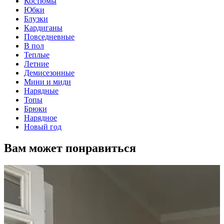
Костюмы
Юбки
Блузки
Кардиганы
Повседневные
В пол
Теплые
Летние
Демисезонные
Мини и миди
Нарядные
Топы
Брюки
Нарядное
Новый год
Вам может понравиться