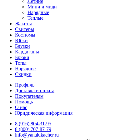
Летние
Мини и миди
Нарядные
Теплые
Жакеты
Свитеры
Костюмы
Юбки
Блузки
Кардиганы
Брюки
Топы
Нарядное
Скидки
Профиль
Доставка и оплата
Покупателям
Помощь
О нас
Юридическая информация
8 (916) 804-31-95
8 (800) 707-87-79
info@yanalukacher.ru