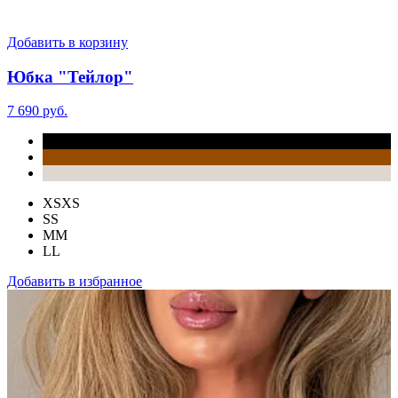
Добавить в корзину
Юбка "Тейлор"
7 690 руб.
XS
XS
S
S
M
M
L
L
Добавить в избранное