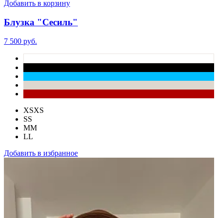
Добавить в корзину
Блузка "Сесиль"
7 500 руб.
XS
XS
S
S
M
M
L
L
Добавить в избранное