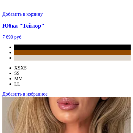
Добавить в корзину
Юбка "Тейлор"
7 690 руб.
XS
XS
S
S
M
M
L
L
Добавить в избранное