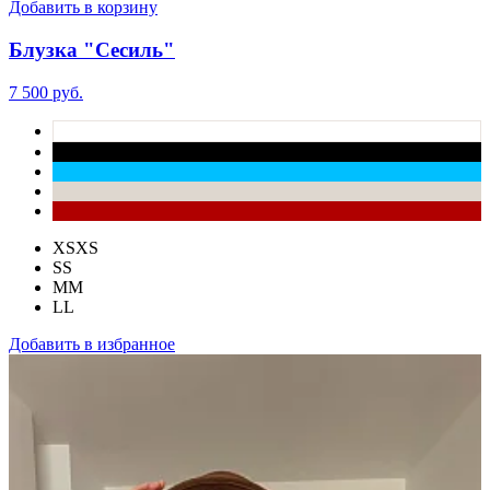
Добавить в корзину
Блузка "Сесиль"
7 500 руб.
XS
XS
S
S
M
M
L
L
Добавить в избранное