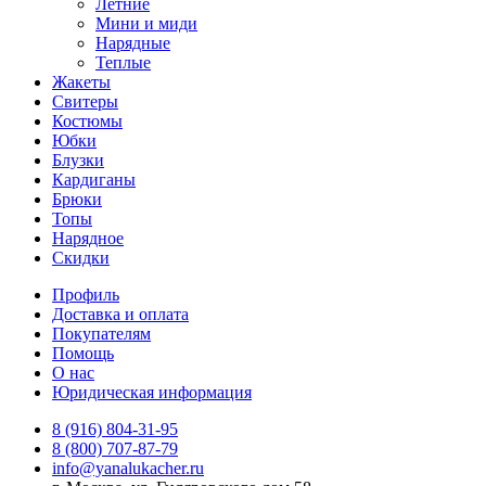
Летние
Мини и миди
Нарядные
Теплые
Жакеты
Свитеры
Костюмы
Юбки
Блузки
Кардиганы
Брюки
Топы
Нарядное
Скидки
Профиль
Доставка и оплата
Покупателям
Помощь
О нас
Юридическая информация
8 (916) 804-31-95
8 (800) 707-87-79
info@yanalukacher.ru