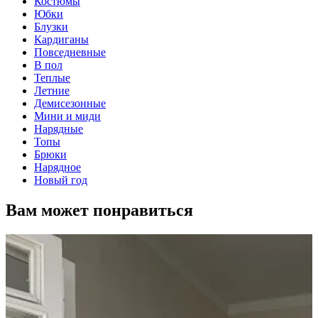
Костюмы
Юбки
Блузки
Кардиганы
Повседневные
В пол
Теплые
Летние
Демисезонные
Мини и миди
Нарядные
Топы
Брюки
Нарядное
Новый год
Вам может понравиться