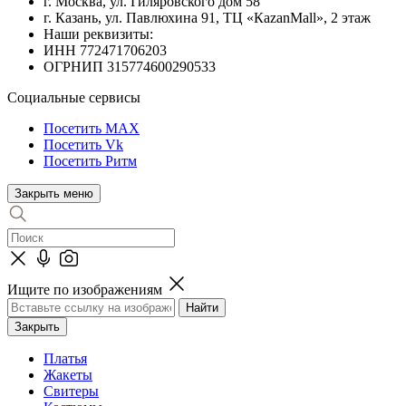
г. Москва, ул. Гиляровского дом 58
г. Казань, ул. Павлюхина 91, ТЦ «КazanMall», 2 этаж
Наши реквизиты:
ИНН 772471706203
ОГРНИП 315774600290533
Социальные сервисы
Посетить MAX
Посетить Vk
Посетить Ритм
Закрыть меню
Ищите по изображениям
Закрыть
Платья
Жакеты
Свитеры