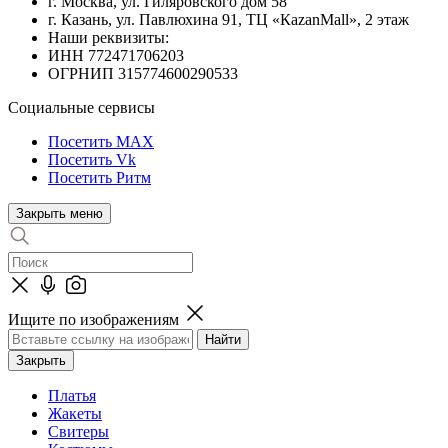
г. Москва, ул. Гиляровского дом 58
г. Казань, ул. Павлюхина 91, ТЦ «КazanMall», 2 этаж
Наши реквизиты:
ИНН 772471706203
ОГРНИП 315774600290533
Социальные сервисы
Посетить MAX
Посетить Vk
Посетить Ритм
Закрыть меню
Ищите по изображениям
Закрыть
Платья
Жакеты
Свитеры