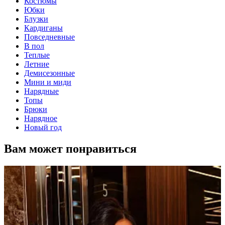
Костюмы
Юбки
Блузки
Кардиганы
Повседневные
В пол
Теплые
Летние
Демисезонные
Мини и миди
Нарядные
Топы
Брюки
Нарядное
Новый год
Вам может понравиться