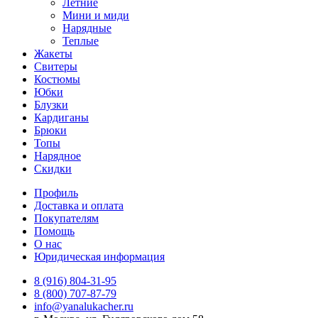
Летние
Мини и миди
Нарядные
Теплые
Жакеты
Свитеры
Костюмы
Юбки
Блузки
Кардиганы
Брюки
Топы
Нарядное
Скидки
Профиль
Доставка и оплата
Покупателям
Помощь
О нас
Юридическая информация
8 (916) 804-31-95
8 (800) 707-87-79
info@yanalukacher.ru