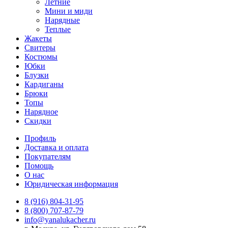
Летние
Мини и миди
Нарядные
Теплые
Жакеты
Свитеры
Костюмы
Юбки
Блузки
Кардиганы
Брюки
Топы
Нарядное
Скидки
Профиль
Доставка и оплата
Покупателям
Помощь
О нас
Юридическая информация
8 (916) 804-31-95
8 (800) 707-87-79
info@yanalukacher.ru