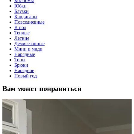
Костюмы
Юбки
Блузки
Кардиганы
Повседневные
В пол
Теплые
Летние
Демисезонные
Мини и миди
Нарядные
Топы
Брюки
Нарядное
Новый год
Вам может понравиться