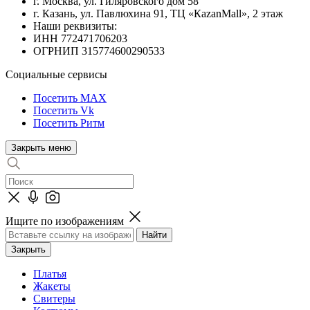
г. Москва, ул. Гиляровского дом 58
г. Казань, ул. Павлюхина 91, ТЦ «КazanMall», 2 этаж
Наши реквизиты:
ИНН 772471706203
ОГРНИП 315774600290533
Социальные сервисы
Посетить MAX
Посетить Vk
Посетить Ритм
Закрыть меню
Ищите по изображениям
Закрыть
Платья
Жакеты
Свитеры